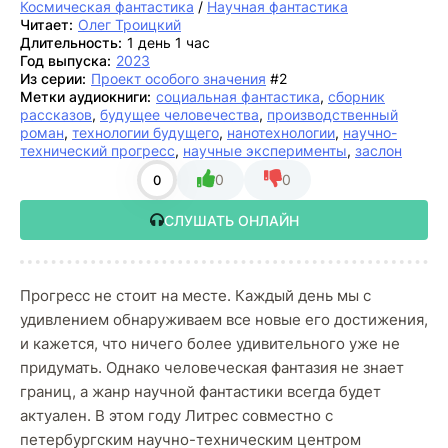
Космическая фантастика
/
Научная фантастика
Читает:
Олег Троицкий
Длительность:
1 день 1 час
Год выпуска:
2023
Из серии:
Проект особого значения
#2
Метки аудиокниги:
социальная фантастика
,
сборник
рассказов
,
будущее человечества
,
производственный
роман
,
технологии будущего
,
нанотехнологии
,
научно-
технический прогресс
,
научные эксперименты
,
заслон
0
0
0
СЛУШАТЬ ОНЛАЙН
Прогресс не стоит на месте. Каждый день мы с
удивлением обнаруживаем все новые его достижения,
и кажется, что ничего более удивительного уже не
придумать. Однако человеческая фантазия не знает
границ, а жанр научной фантастики всегда будет
актуален. В этом году Литрес совместно с
петербургским научно-техническим центром