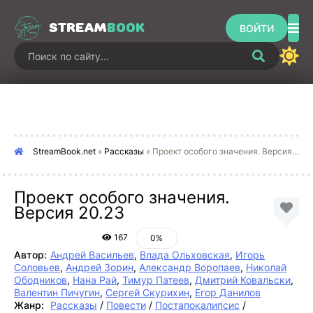
STREAM
BOOK
ВОЙТИ
StreamBook.net
»
Рассказы
» Проект особого значения. Версия 20.23
Проект особого значения.
Версия 20.23
167
0%
Автор:
Андрей Васильев
,
Влада Ольховская
,
Игорь
Соловьев
,
Андрей Зорин
,
Александр Воропаев
,
Николай
Ободников
,
Нана Рай
,
Тимур Патеев
,
Дмитрий Ковальски
,
Валентин Пичугин
,
Сергей Скурихин
,
Егор Данилов
Жанр:
Рассказы
/
Повести
/
Постапокалипсис
/