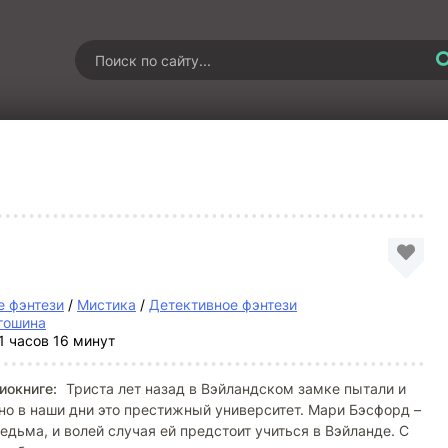
 фэнтези
/
Мистика
/
Детективное фэнтези
гошина
1 часов 16 минут
иокниге:
Триста лет назад в Вэйландском замке пытали и
но в наши дни это престижный университет. Мари Бэсфорд –
едьма, и волей случая ей предстоит учиться в Вэйланде. С