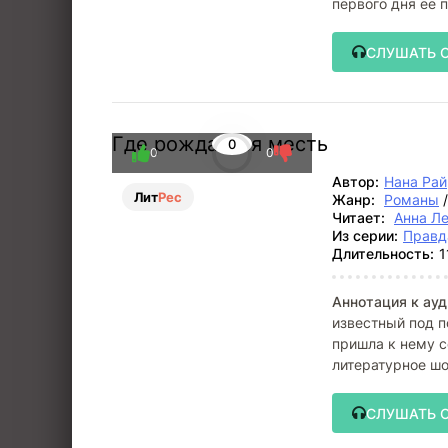
первого дня ее
СЛУШАТЬ 
Где рождается месть
0
0
0
Автор:
Нана Рай
Лит
Рес
Жанр:
Романы
Читает:
Анна Л
Из серии:
Правд
Длительность:
1
Аннотация к ауд
известный под п
пришла к нему с
литературное шо
добиться его пр
СЛУШАТЬ 