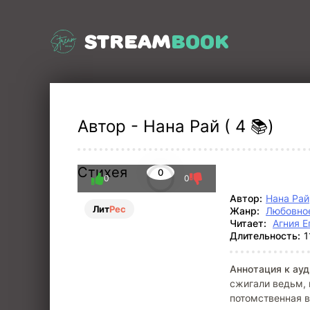
STREAM
BOOK
Автор - Нана Рай ( 4 📚)
Стихея
0
0
0
Автор:
Нана Рай
Лит
Рес
Жанр:
Любовное
Читает:
Агния Е
Длительность:
1
Аннотация к ауд
сжигали ведьм, 
потомственная в