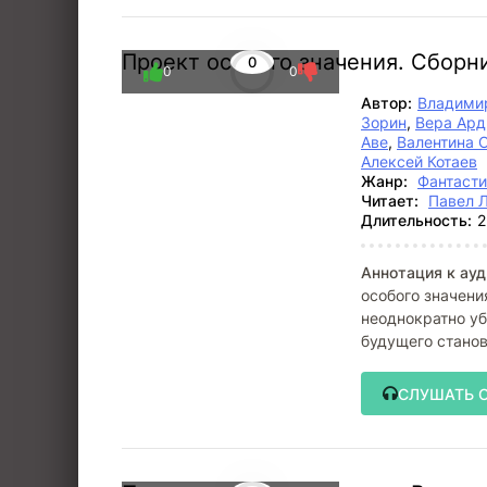
Проект особого значения. Сборн
0
0
0
Автор:
Владими
Зорин
,
Вера Ард
Аве
,
Валентина 
Алексей Котаев
Жанр:
Фантасти
Читает:
Павел 
Длительность:
2
Аннотация к ауд
особого значени
неоднократно уб
будущего стано
СЛУШАТЬ 