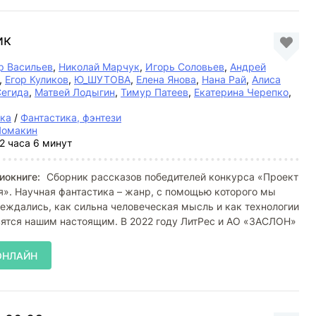
ик
р Васильев
,
Николай Марчук
,
Игорь Соловьев
,
Андрей
,
Егор Куликов
,
Ю_ШУТОВА
,
Елена Янова
,
Нана Рай
,
Алиса
Сегида
,
Матвей Лодыгин
,
Тимур Патеев
,
Екатерина Черепко
,
ка
/
Фантастика, фэнтези
Ломакин
2 часа 6 минут
иокниге:
Сборник рассказов победителей конкурса «Проект
я». Научная фантастика – жанр, с помощью которого мы
еждались, как сильна человеческая мысль и как технологии
вятся нашим настоящим. В 2022 году ЛитРес и АО «ЗАСЛОН»
ОНЛАЙН