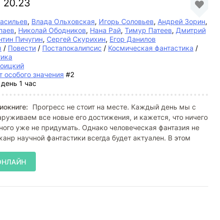
 20.23
асильев
,
Влада Ольховская
,
Игорь Соловьев
,
Андрей Зорин
,
паев
,
Николай Ободников
,
Нана Рай
,
Тимур Патеев
,
Дмитрий
нтин Пичугин
,
Сергей Скурихин
,
Егор Данилов
ы
/
Повести
/
Постапокалипсис
/
Космическая фантастика
/
тика
роицкий
т особого значения
#2
 день 1 час
иокниге:
Прогресс не стоит на месте. Каждый день мы с
руживаем все новые его достижения, и кажется, что ничего
ного уже не придумать. Однако человеческая фантазия не
 жанр научной фантастики всегда будет актуален. В этом
ОНЛАЙН