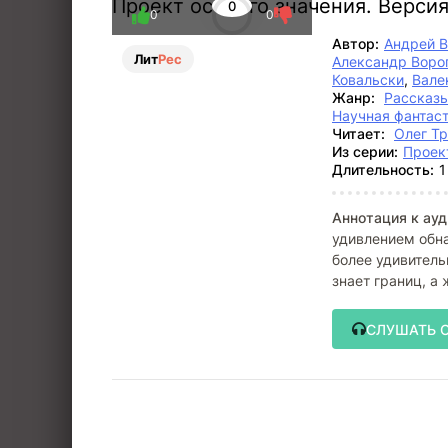
Проект особого значения. Версия
0
0
0
Автор:
Андрей В
Лит
Рес
Александр Воро
Ковальски
,
Вале
Жанр:
Рассказ
Научная фантас
Читает:
Олег Т
Из серии:
Проек
Длительность:
1
Аннотация к ауд
удивлением обна
более удивитель
знает границ, а
СЛУШАТЬ 