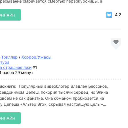
 пребывание омрачается смертью первокурсницы, а
4.2
ОНЛАЙН
/
Триллер
/
Хоррор/Ужасы
етура
а страшнее лжи
#1
1 часов 29 минут
иокниге:
Популярный видеоблогер Владлен Бессонов,
севдонимом Цепеш, покорил тысячи сердец, но Элина
овсем не как фанатка. Она обманом пробирается на
у Цепеша «Альтер Эго», скрывая настоящую цель –
изнания в
ОНЛАЙН