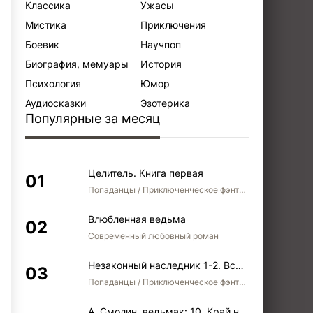
Классика
Ужасы
Мистика
Приключения
Боевик
Научпоп
Биография, мемуары
История
Психология
Юмор
Аудиосказки
Эзотерика
Популярные за месяц
Целитель. Книга первая
Попаданцы / Приключенческое фэнтези / Боевое фэнтези
Влюбленная ведьма
Современный любовный роман
Незаконный наследник 1-2. Вспомнить, кем был. Стать собой. Остаться собой
Попаданцы / Приключенческое фэнтези / Боевое фэнтези / Юмористическое фэнтези
А. Смолин, ведьмак: 10. Край неба