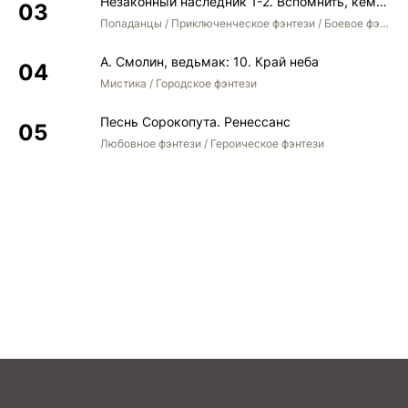
Незаконный наследник 1-2. Вспомнить, кем был. Стать собой. Остаться собой
Попаданцы / Приключенческое фэнтези / Боевое фэнтези / Юмористическое фэнтези
А. Смолин, ведьмак: 10. Край неба
Мистика / Городское фэнтези
Песнь Сорокопута. Ренессанс
Любовное фэнтези / Героическое фэнтези