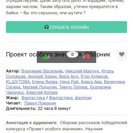
отредактируем, дабы запутать дело. И издадим, причем,
задним числом. Таким образом, утечки превратятся в
байки. – Вы это серьезно, или шутите ?
СЛУШАТЬ ОНЛАЙН
Проект особого значения. Сборник
0
0
0
Автор:
Владимир Васильев
,
Николай Марчук
,
Игорь
Соловьев
,
Андрей Зорин
,
Вера Ард
,
Егор Куликов
,
Ю_ШУТОВА
,
Елена Янова
,
Нана Рай
,
Алиса Аве
,
Валентина
Сегида
,
Матвей Лодыгин
,
Тимур Патеев
,
Екатерина
Черепко
,
Алексей Котаев
Жанр:
Фантастика
/
Фантастика, фэнтези
Читает:
Павел Ломакин
Длительность:
22 часа 6 минут
Аннотация к аудиокниге:
Сборник рассказов победителей
конкурса «Проект особого значения». Научная