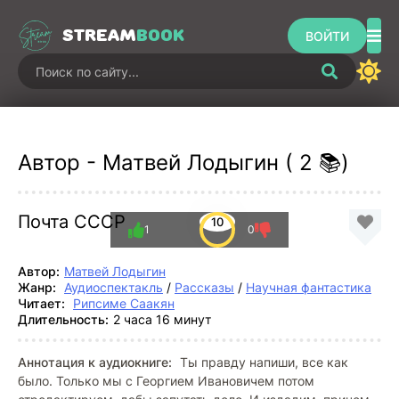
STREAM
BOOK
ВОЙТИ
Автор - Матвей Лодыгин ( 2 📚)
Почта СССР
10
1
0
Автор:
Матвей Лодыгин
Жанр:
Аудиоспектакль
/
Рассказы
/
Научная фантастика
Читает:
Рипсиме Саакян
Длительность:
2 часа 16 минут
Аннотация к аудиокниге:
Ты правду напиши, все как
было. Только мы с Георгием Ивановичем потом