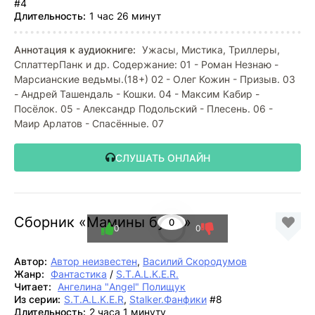
#4
Длительность:
1 час 26 минут
Аннотация к аудиокниге:
Ужасы, Мистика, Триллеры,
СплаттерПанк и др. Содержание: 01 - Роман Незнаю -
Марсианские ведьмы.(18+) 02 - Олег Кожин - Призыв. 03
- Андрей Ташендаль - Кошки. 04 - Максим Кабир -
Посёлок. 05 - Александр Подольский - Плесень. 06 -
Маир Арлатов - Спасённые. 07
СЛУШАТЬ ОНЛАЙН
Сборник «Мамины бусы»
0
0
0
Автор:
Автор неизвестен
,
Василий Скородумов
Жанр:
Фантастика
/
S.T.A.L.K.E.R.
Читает:
Ангелина "Angel" Полищук
Из серии:
S.T.A.L.K.E.R
,
Stalker.Фанфики
#8
Длительность:
2 часа 1 минуту