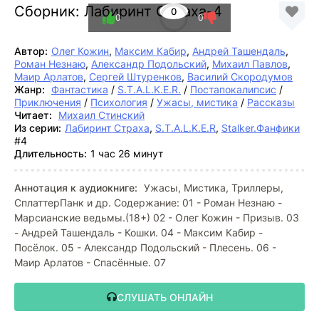
Сборник: Лабиринт Страха-4
0
0
0
Автор:
Олег Кожин
,
Максим Кабир
,
Андрей Ташендаль
,
Роман Незнаю
,
Александр Подольский
,
Михаил Павлов
,
Маир Арлатов
,
Сергей Штуренков
,
Василий Скородумов
Жанр:
Фантастика
/
S.T.A.L.K.E.R.
/
Постапокалипсис
/
Приключения
/
Психология
/
Ужасы, мистика
/
Рассказы
Читает:
Михаил Стинский
Из серии:
Лабиринт Страха
,
S.T.A.L.K.E.R
,
Stalker.Фанфики
#4
Длительность:
1 час 26 минут
Аннотация к аудиокниге:
Ужасы, Мистика, Триллеры,
СплаттерПанк и др. Содержание: 01 - Роман Незнаю -
Марсианские ведьмы.(18+) 02 - Олег Кожин - Призыв. 03
- Андрей Ташендаль - Кошки. 04 - Максим Кабир -
Посёлок. 05 - Александр Подольский - Плесень. 06 -
Маир Арлатов - Спасённые. 07
СЛУШАТЬ ОНЛАЙН