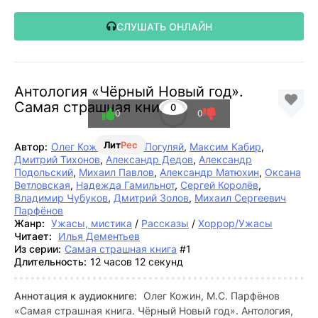
СЛУШАТЬ ОНЛАЙН
Антология «Чёрный Новый год».
Самая страшная книга
0
0
0
Лит
Рес
Автор:
Олег Кожин
,
Юрий Погуляй
,
Максим Кабир
,
Дмитрий Тихонов
,
Александр Дедов
,
Александр
Подольский
,
Михаил Павлов
,
Александр Матюхин
,
Оксана
Ветловская
,
Надежда Гамильнот
,
Сергей Королёв
,
Владимир Чубуков
,
Дмитрий Золов
,
Михаил Сергеевич
Парфёнов
Жанр:
Ужасы, мистика
/
Рассказы
/
Хоррор/Ужасы
Читает:
Илья Дементьев
Из серии:
Самая страшная книга
#1
Длительность:
12 часов 12 секунд
Аннотация к аудиокниге:
Олег Кожин, М.С. Парфёнов
«Самая страшная книга. Чёрный Новый год». Антология,