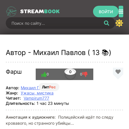
STREAM
BOOK
ВОЙТИ
Автор - Михаил Павлов ( 13 📚)
Фарш
0
0
0
Лит
Рес
Автор:
Михаил Павлов
Жанр:
Ужасы, мистика
Читает:
Vampirum777
Длительность:
1 час 23 минуты
Аннотация к аудиокниге:
Полицейский идёт по следу
кровавого, но странного убийцы...