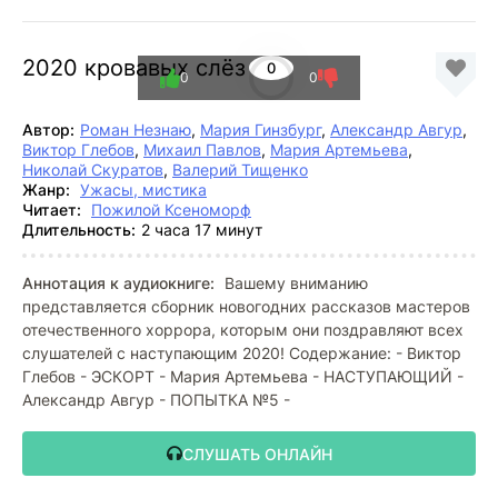
2020 кровавых слёз
0
0
0
Автор:
Роман Незнаю
,
Мария Гинзбург
,
Александр Авгур
,
Виктор Глебов
,
Михаил Павлов
,
Мария Артемьева
,
Николай Скуратов
,
Валерий Тищенко
Жанр:
Ужасы, мистика
Читает:
Пожилой Ксеноморф
Длительность:
2 часа 17 минут
Аннотация к аудиокниге:
Вашему вниманию
представляется сборник новогодних рассказов мастеров
отечественного хоррора, которым они поздравляют всех
слушателей с наступающим 2020! Содержание: - Виктор
Глебов - ЭСКОРТ - Мария Артемьева - НАСТУПАЮЩИЙ -
Александр Авгур - ПОПЫТКА №5 -
СЛУШАТЬ ОНЛАЙН