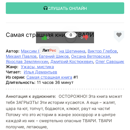
СЛУШАТЬ ОНЛАЙН
Самая страшная книга. ТВАРИ
0
0
0
Лит
Рес
Автор:
Максим Кабир
,
Елена Щетинина
,
Виктор Глебов
,
Михаил Павлов
,
Евгений Шиков
,
Оксана Ветловская
,
Ярослав Землянухин
,
Дмитрий Костюкевич
,
Олег Савощик
Жанр:
Ужасы, мистика
Читает:
Илья Дементьев
Из серии:
Самая страшная книга
#1
Длительность:
11 часов 36 минут
Аннотация к аудиокниге:
ОСТОРОЖНО! Эта книга может
тебя ЗАГРЫЗТЬ! Эти истории кусаются. А еще – жалят,
цара па ют, топчут, бодаются, клюют, рвут на части!
Потому что это истории в жанре зоохоррор и в центре
каждой из них – смертельно опасные ТВАРИ. ТВАРИ
ползучие, летающие,