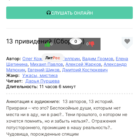
СЛУШАТЬ ОНЛАЙН
13 привидений (Сборник)
0
0
0
Лит
Рес
Автор:
Олег Кожин
,
Майк Гелприн
,
Вадим Громов
,
Елена
Щетинина
,
Михаил Павлов
,
Алексей Жарков
,
Александр
Матюхин
,
Евгений Шиков
,
Дмитрий Костюкевич
Жанр:
Ужасы, мистика
Читает:
Дарья Пуршева
Длительность:
11 часов 6 минут
Аннотация к аудиокниге:
13 авторов, 13 историй.
Призраки – что это? Беспокойные души, которым нет
места ни в аду, ни в раю?.. Тени прошлого, о котором не
хочется помнить, но и забыть нельзя?.. Отражения
потустороннего, проникшие в нашу реальность?..
Чудовища, порожденные спящим