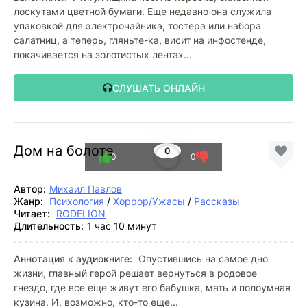
лоскутами цветной бумаги. Еще недавно она служила
упаковкой для электрочайника, тостера или набора
салатниц, а теперь, гляньте-ка, висит на инфостенде,
покачивается на золотистых лентах...
СЛУШАТЬ ОНЛАЙН
Дом на болоте
0
0
0
Автор:
Михаил Павлов
Жанр:
Психология
/
Хоррор/Ужасы
/
Рассказы
Читает:
RODELION
Длительность:
1 час 10 минут
Аннотация к аудиокниге:
Опустившись на самое дно
жизни, главный герой решает вернуться в родовое
гнездо, где все еще живут его бабушка, мать и полоумная
кузина. И, возможно, кто-то еще...