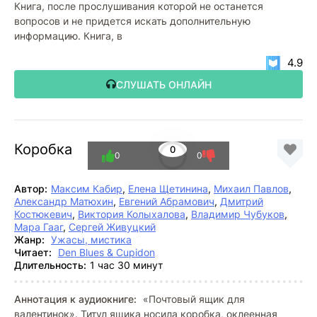
Книга, после прослушивания которой не останется
вопросов и не придется искать дополнительную
информацию. Книга, в
4.9
СЛУШАТЬ ОНЛАЙН
Коробка
0
0
0
Автор:
Максим Кабир
,
Елена Щетинина
,
Михаил Павлов
,
Александр Матюхин
,
Евгений Абрамович
,
Дмитрий
Костюкевич
,
Виктория Колыхалова
,
Владимир Чубуков
,
Мара Гааг
,
Сергей Живуцкий
Жанр:
Ужасы, мистика
Читает:
Den Blues & Cupidon
Длительность:
1 час 30 минут
Аннотация к аудиокниге:
«Почтовый ящик для
валентинок». Титул ящика носила коробка, оклеенная