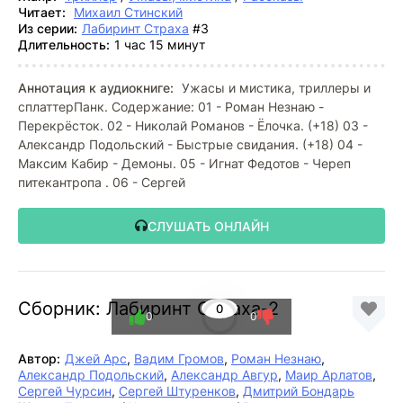
Читает:
Михаил Стинский
Из серии:
Лабиринт Страха
#3
Длительность:
1 час 15 минут
Аннотация к аудиокниге:
Ужасы и мистика, триллеры и
сплаттерПанк. Содержание: 01 - Роман Незнаю -
Перекрёсток. 02 - Николай Романов - Ёлочка. (+18) 03 -
Александр Подольский - Быстрые свидания. (+18) 04 -
Максим Кабир - Демоны. 05 - Игнат Федотов - Череп
питекантропа . 06 - Сергей
СЛУШАТЬ ОНЛАЙН
Сборник: Лабиринт Страха-2
0
0
0
Автор:
Джей Арс
,
Вадим Громов
,
Роман Незнаю
,
Александр Подольский
,
Александр Авгур
,
Маир Арлатов
,
Сергей Чурсин
,
Сергей Штуренков
,
Дмитрий Бондарь