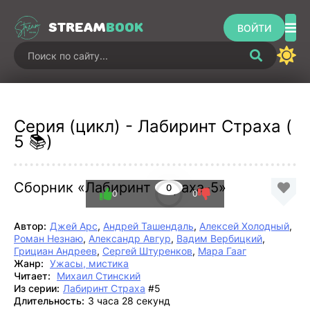
STREAM
BOOK
ВОЙТИ
Серия (цикл) - Лабиринт Страха (
5 📚)
Сборник «Лабиринт Страха-5»
0
0
0
Автор:
Джей Арс
,
Андрей Ташендаль
,
Алексей Холодный
,
Роман Незнаю
,
Александр Авгур
,
Вадим Вербицкий
,
Грициан Андреев
,
Сергей Штуренков
,
Мара Гааг
Жанр:
Ужасы, мистика
Читает:
Михаил Стинский
Из серии:
Лабиринт Страха
#5
Длительность:
3 часа 28 секунд