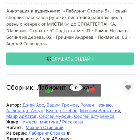
Аннотация к аудиокниге:
«Лабиринт Страха-5». Новый
сборник рассказов русских писателей работающих в
разных жанрах от МИСТИКИ до СПЛАТТЕРПАНКА.
"Лабиринт Страха - 5" Содержание: 01 - Роман Незнаю -
Богиня из дерева. 02 - Грициан Андреев - Похмелье. 03 -
Андрей Ташендаль -
СЛУШАТЬ ОНЛАЙН
Сборник: Лабиринт страха-1
0
0
0
Автор:
Джей Арс
,
Вадим Громов
,
Роман Незнаю
,
Александр Авгур
,
Виктор Глебов
,
Максим Волжский
,
Маир Арлатов
,
Сергей Чурсин
,
Сергей Штуренков
Жанр:
Ужасы, мистика
/
Рассказы
Читает:
Михаил Стинский
Из серии:
Лабиринт Страха
#1
Длительность:
1 час 49 минут