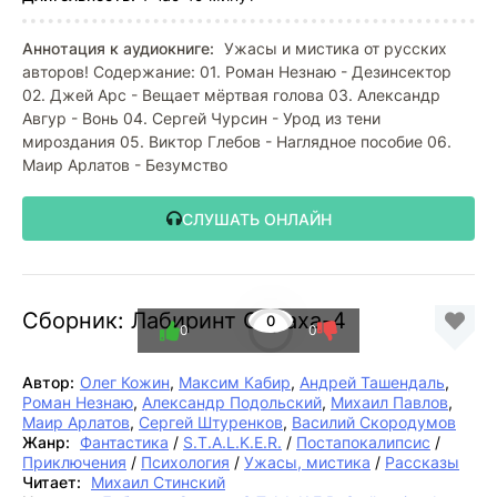
Аннотация к аудиокниге:
Ужасы и мистика от русских
авторов! Содержание: 01. Роман Незнаю - Дезинсектор
02. Джей Арс - Вещает мёртвая голова 03. Александр
Авгур - Вонь 04. Сергей Чурсин - Урод из тени
мироздания 05. Виктор Глебов - Наглядное пособие 06.
Маир Арлатов - Безумство
СЛУШАТЬ ОНЛАЙН
Сборник: Лабиринт Страха-4
0
0
0
Автор:
Олег Кожин
,
Максим Кабир
,
Андрей Ташендаль
,
Роман Незнаю
,
Александр Подольский
,
Михаил Павлов
,
Маир Арлатов
,
Сергей Штуренков
,
Василий Скородумов
Жанр:
Фантастика
/
S.T.A.L.K.E.R.
/
Постапокалипсис
/
Приключения
/
Психология
/
Ужасы, мистика
/
Рассказы
Читает:
Михаил Стинский