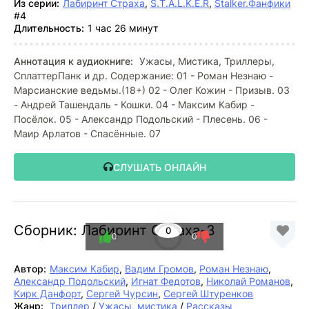
Из серии:
Лабиринт Страха
,
S.T.A.L.K.E.R
,
Stalker.Фанфики
#4
Длительность:
1 час 26 минут
Аннотация к аудиокниге:
Ужасы, Мистика, Триллеры,
СплаттерПанк и др. Содержание: 01 - Роман Незнаю -
Марсианские ведьмы.(18+) 02 - Олег Кожин - Призыв. 03
- Андрей Ташендаль - Кошки. 04 - Максим Кабир -
Посёлок. 05 - Александр Подольский - Плесень. 06 -
Маир Арлатов - Спасённые. 07
СЛУШАТЬ ОНЛАЙН
Сборник: Лабиринт Страха-3
0
0
0
Автор:
Максим Кабир
,
Вадим Громов
,
Роман Незнаю
,
Александр Подольский
,
Игнат Федотов
,
Николай Романов
,
Кирк Данфорт
,
Сергей Чурсин
,
Сергей Штуренков
Жанр:
Триллер
/
Ужасы, мистика
/
Рассказы