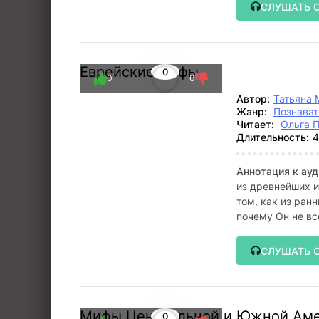
СЛУШАТЬ 
Еврейские мифы
0
0
0
Автор:
Татьяна 
Жанр:
Познават
Читает:
Ольга 
Длительность:
4
Аннотация к ауд
из древнейших и
том, как из ран
почему Он не вс
СЛУШАТЬ 
Мифы Центральной и Южной Амери
0