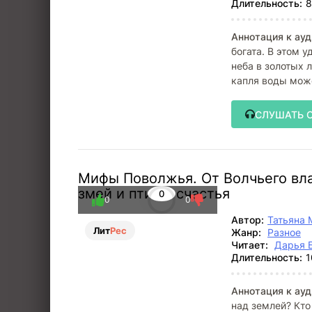
Длительность:
8
Аннотация к ауд
богата. В этом 
неба в золотых 
капля воды може
жизнью
СЛУШАТЬ 
Мифы Поволжья. От Волчьего вла
змей и птицы счастья
0
0
0
Автор:
Татьяна 
Лит
Рес
Жанр:
Разное
Читает:
Дарья 
Длительность:
1
Аннотация к ауд
над землей? Кто