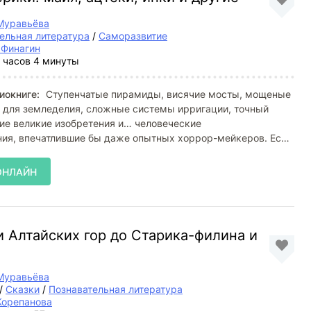
Муравьёва
ельная литература
/
Саморазвитие
 Финагин
 часов 4 минуты
иокниге:
Ступенчатые пирамиды, висячие мосты, мощеные
ы для земледелия, сложные системы ирригации, точный
ие великие изобретения и… человеческие
ия, впечатлившие бы даже опытных хоррор-мейкеров. Если
поем
ОНЛАЙН
 Алтайских гор до Старика-филина и
Муравьёва
/
Сказки
/
Познавательная литература
Корепанова