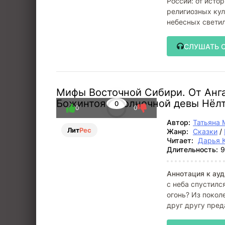
России: от исто
религиозных кул
небесных светил
СЛУШАТЬ 
Мифы Восточной Сибири. От Анга
Божинтоя и солнечной девы Нёл
0
0
0
Автор:
Татьяна 
Лит
Рес
Жанр:
Сказки
/
Читает:
Дарья 
Длительность:
9
Аннотация к ауд
с неба спустился
огонь? Из покол
друг другу пред