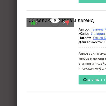
100 великих мифов и легенд
0
0
0
Автор:
Татьяна 
Жанр:
История
Читает:
Ольга 
Длительность:
1
Аннотация к ауд
мифов и легенд 
египтян и индей
японская мифоло
Европы, а
СЛУШАТЬ 