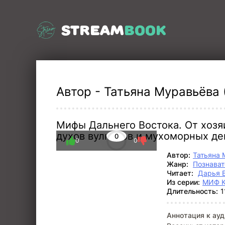
STREAM
BOOK
Автор - Татьяна Муравьёва (
Мифы Дальнего Востока. От хозя
духов вулканов и мухоморных д
0
0
0
Автор:
Татьяна 
Жанр:
Познават
Читает:
Дарья 
Из серии:
МИФ К
Длительность:
1
Аннотация к ауд