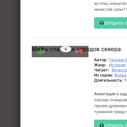
из птиц олицетв
нечистой силы?
XIX
СЛУШАТЬ 
Мифы славян и народов севера
0
0
0
Автор:
Татьяна 
Жанр:
История
Читает:
Вячесл
Из серии:
Фольк
Длительность:
1
Аннотация к ауд
хорошо осведомл
героев древнер
туманное предст
СЛУШАТЬ 