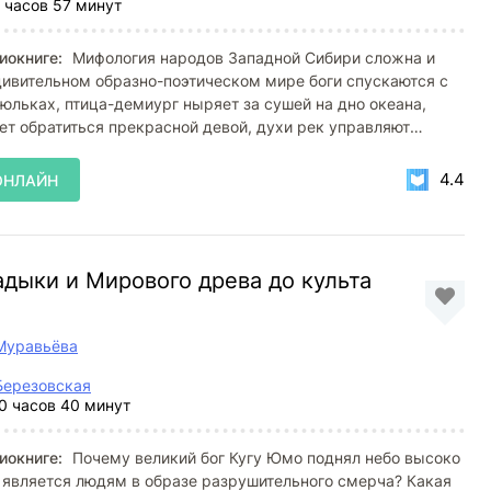
 часов 57 минут
иокниге:
Мифология народов Западной Сибири сложна и
удивительном образно-поэтическом мире боги спускаются с
люльках, птица-демиург ныряет за сушей на дно океана,
т обратиться прекрасной девой, духи рек управляют
4.4
ОНЛАЙН
дыки и Мирового древа до культа
Муравьёва
Березовская
0 часов 40 минут
иокниге:
Почему великий бог Кугу Юмо поднял небо высоко
 является людям в образе разрушительного смерча? Какая