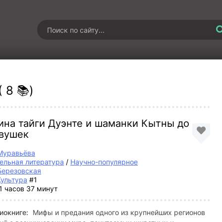
 8 📚)
ина тайги Дуэнте и шаманки Кытны до
евушек
Муравьёва
ельная литература
/
Научно-популярное
Березовская
ультура
#1
1 часов 37 минут
иокниге:
Мифы и предания одного из крупнейших регионов