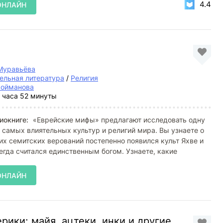
4.4
ОНЛАЙН
Муравьёва
ельная литература
/
Религия
Пойманова
 часа 52 минуты
иокниге:
«Еврейские мифы» предлагают исследовать одну
 самых влиятельных культур и религий мира. Вы узнаете о
них семитских верований постепенно появился культ Яхве и
егда считался единственным богом. Узнаете, какие
ОНЛАЙН
ки: майя, ацтеки, инки и другие