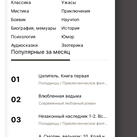
Классика
Ужасы
Мистика
Приключения
Боевик
Научпоп
Биография, мемуары
История
Психология
Юмор
Аудиосказки
Эзотерика
Популярные за месяц
Целитель. Книга первая
Попаданцы / Приключенческое фэнтези / Боевое фэнтези
Влюбленная ведьма
Современный любовный роман
Незаконный наследник 1-2. Вспомнить, кем был. Стать собой. Остаться собой
Попаданцы / Приключенческое фэнтези / Боевое фэнтези / Юмористическое фэнтези
А. Смолин, ведьмак: 10. Край неба