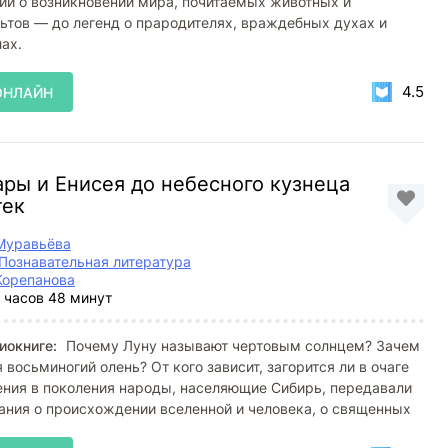
рий о возникновении мира, почитаемых животных и
ьтов — до легенд о прародителях, враждебных духах и
ах.
4.5
ОНЛАЙН
ры и Енисея до небесного кузнеца
тек
Муравьёва
Познавательная литература
Корепанова
 часов 48 минут
иокниге:
Почему Луну называют чертовым солнцем? Зачем
 восьминогий олень? От кого зависит, загорится ли в очаге
ения в поколения народы, населяющие Сибирь, передавали
ания о происхождении вселенной и человека, о священных