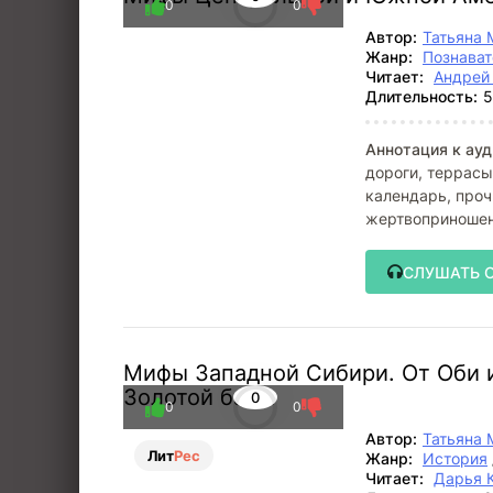
0
0
Автор:
Татьяна 
Жанр:
Познават
Читает:
Андрей
Длительность:
5
Аннотация к ауд
дороги, террас
календарь, проч
жертвоприношен
в детстве вы за
СЛУШАТЬ 
Мифы Западной Сибири. От Оби и
Золотой бабы
0
0
0
Автор:
Татьяна 
Лит
Рес
Жанр:
История
Читает:
Дарья 