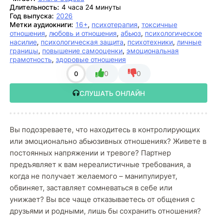
Длительность:
4 часа 24 минуты
Год выпуска:
2026
Метки аудиокниги:
16+
,
психотерапия
,
токсичные
отношения
,
любовь и отношения
,
абьюз
,
психологическое
насилие
,
психологическая защита
,
психотехники
,
личные
границы
,
повышение самооценки
,
эмоциональная
грамотность
,
здоровые отношения
0
0
0
СЛУШАТЬ ОНЛАЙН
Вы подозреваете, что находитесь в контролирующих
или эмоционально абьюзивных отношениях? Живете в
постоянных напряжении и тревоге? Партнер
предъявляет к вам нереалистичные требования, а
когда не получает желаемого – манипулирует,
обвиняет, заставляет сомневаться в себе или
унижает? Вы все чаще отказываетесь от общения с
друзьями и родными, лишь бы сохранить отношения?