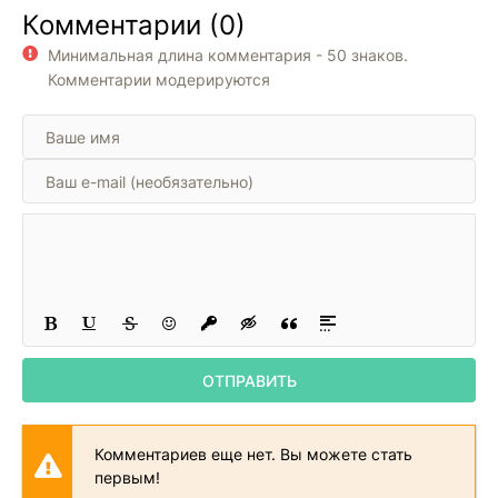
Комментарии (0)
скрытые
мыслей и
травмы, которые
эмоционального
Минимальная длина комментария - 50 знаков.
кормят
перенапряжения
беспокойство,
Комментарии модерируются
волнение и страх
ОТПРАВИТЬ
Комментариев еще нет. Вы можете стать
первым!