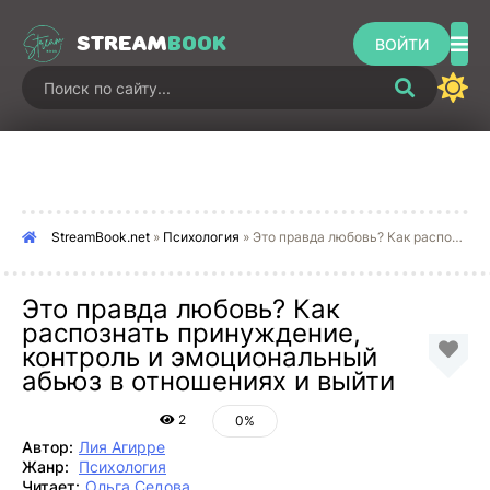
STREAM
BOOK
ВОЙТИ
StreamBook.net
»
Психология
» Это правда любовь? Как распознать принуждение, контроль и эмоциональный абьюз в отношениях и выйти
Это правда любовь? Как
распознать принуждение,
контроль и эмоциональный
абьюз в отношениях и выйти
2
0%
Автор:
Лия Агирре
Жанр:
Психология
Читает:
Ольга Седова