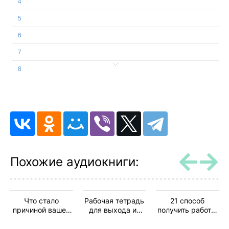
4
5
6
7
8
9
10
11
12
13
Похожие аудиокниги:
Что стало
Рабочая тетрадь
21 способ
причиной вашей
для выхода из
получить работу,
тревоги? Как
круга
которую вы
выявить
навязчивых
хотите